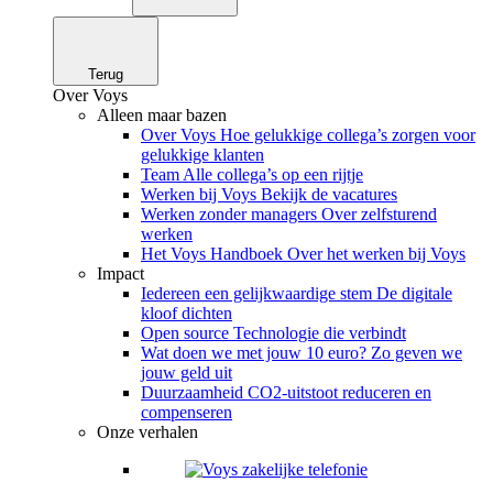
Terug
Over Voys
Alleen maar bazen
Over Voys
Hoe gelukkige collega’s zorgen voor
gelukkige klanten
Team
Alle collega’s op een rijtje
Werken bij Voys
Bekijk de vacatures
Werken zonder managers
Over zelfsturend
werken
Het Voys Handboek
Over het werken bij Voys
Impact
Iedereen een gelijkwaardige stem
De digitale
kloof dichten
Open source
Technologie die verbindt
Wat doen we met jouw 10 euro?
Zo geven we
jouw geld uit
Duurzaamheid
CO2-uitstoot reduceren en
compenseren
Onze verhalen