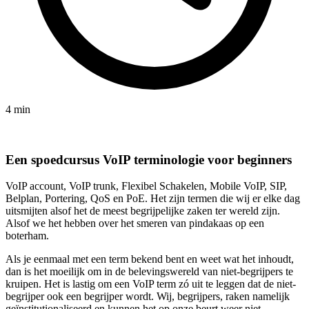
4 min
Een spoedcursus VoIP terminologie voor beginners
VoIP account, VoIP trunk, Flexibel Schakelen, Mobile VoIP, SIP,
Belplan, Portering, QoS en PoE. Het zijn termen die wij er elke dag
uitsmijten alsof het de meest begrijpelijke zaken ter wereld zijn.
Alsof we het hebben over het smeren van pindakaas op een
boterham.
Als je eenmaal met een term bekend bent en weet wat het inhoudt,
dan is het moeilijk om in de belevingswereld van niet-begrijpers te
kruipen. Het is lastig om een VoIP term zó uit te leggen dat de niet-
begrijper ook een begrijper wordt. Wij, begrijpers, raken namelijk
geïnstitutionaliseerd en kunnen het op onze beurt weer niet