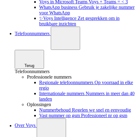
Voys in Microsoft Teams
Voys + Teams = < 3
WhatsApp business
Gebruik je zakelijke nummer
voor WhatsApp
✨Voys Intelligence
Zet gesprekken om in
bruikbare inzichten
Telefoonnummers
Terug
Telefoonnummers
Professionele nummers
Regionale telefoonnummers
Op voorraad in elke
regio
Internationale nummers
Nummers in meer dan 40
landen
Oplossingen
Nummerbehoud
Regelen we snel en eenvoudig
Vast nummer op gsm
Professioneel nr op gsm
Over Voys