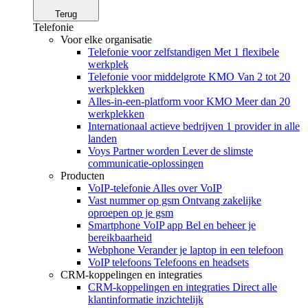
Terug
Telefonie
Voor elke organisatie
Telefonie voor zelfstandigen
Met 1 flexibele
werkplek
Telefonie voor middelgrote KMO
Van 2 tot 20
werkplekken
Alles-in-een-platform voor KMO
Meer dan 20
werkplekken
Internationaal actieve bedrijven
1 provider in alle
landen
Voys Partner worden
Lever de slimste
communicatie-oplossingen
Producten
VoIP-telefonie
Alles over VoIP
Vast nummer op gsm
Ontvang zakelijke
oproepen op je gsm
Smartphone VoIP app
Bel en beheer je
bereikbaarheid
Webphone
Verander je laptop in een telefoon
VoIP telefoons
Telefoons en headsets
CRM-koppelingen en integraties
CRM-koppelingen en integraties
Direct alle
klantinformatie inzichtelijk