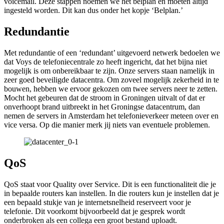
voicemail. Deze stappen noemen we het belplan en moeten altijd
ingesteld worden. Dit kan dus onder het kopje ‘Belplan.’
Redundantie
Met redundantie of een ‘redundant’ uitgevoerd netwerk bedoelen we
dat Voys de telefoniecentrale zo heeft ingericht, dat het bijna niet
mogelijk is om onbereikbaar te zijn. Onze servers staan namelijk in
zeer goed beveiligde datacentra. Om zoveel mogelijk zekerheid in te
bouwen, hebben we ervoor gekozen om twee servers neer te zetten.
Mocht het gebeuren dat de stroom in Groningen uitvalt of dat er
onverhoopt brand uitbreekt in het Groningse datacentrum, dan
nemen de servers in Amsterdam het telefonieverkeer meteen over en
vice versa. Op die manier merk jij niets van eventuele problemen.
QoS
QoS staat voor Quality over Service. Dit is een functionaliteit die je
in bepaalde routers kan instellen. In die routers kun je instellen dat je
een bepaald stukje van je internetsnelheid reserveert voor je
telefonie. Dit voorkomt bijvoorbeeld dat je gesprek wordt
onderbroken als een collega een groot bestand uploadt.