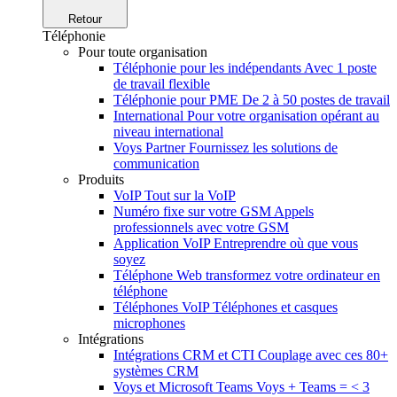
Retour
Téléphonie
Pour toute organisation
Téléphonie pour les indépendants
Avec 1 poste
de travail flexible
Téléphonie pour PME
De 2 à 50 postes de travail
International
Pour votre organisation opérant au
niveau international
Voys Partner
Fournissez les solutions de
communication
Produits
VoIP
Tout sur la VoIP
Numéro fixe sur votre GSM
Appels
professionnels avec votre GSM
Application VoIP
Entreprendre où que vous
soyez
Téléphone Web
transformez votre ordinateur en
téléphone
Téléphones VoIP
Téléphones et casques
microphones
Intégrations
Intégrations CRM et CTI
Couplage avec ces 80+
systèmes CRM
Voys et Microsoft Teams
Voys + Teams = < 3