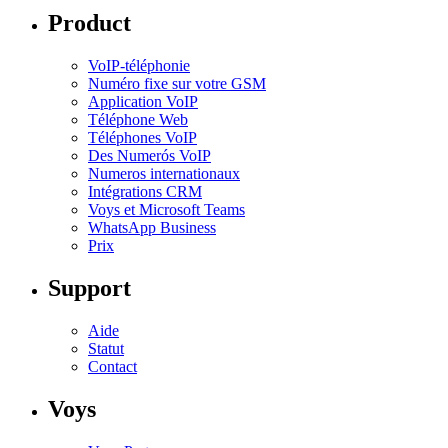
Product
VoIP-téléphonie
Numéro fixe sur votre GSM
Application VoIP
Téléphone Web
Téléphones VoIP
Des Numerós VoIP
Numeros internationaux
Intégrations CRM
Voys et Microsoft Teams
WhatsApp Business
Prix
Support
Aide
Statut
Contact
Voys